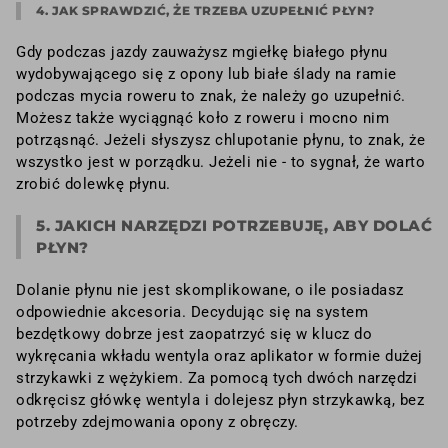
4. JAK SPRAWDZIĆ, ŻE TRZEBA UZUPEŁNIĆ PŁYN?
Gdy podczas jazdy zauważysz mgiełkę białego płynu
wydobywającego się z opony lub białe ślady na ramie
podczas mycia roweru to znak, że należy go uzupełnić.
Możesz także wyciągnąć koło z roweru i mocno nim
potrząsnąć. Jeżeli słyszysz chlupotanie płynu, to znak, że
wszystko jest w porządku. Jeżeli nie - to sygnał, że warto
zrobić dolewkę płynu.
5. JAKICH NARZĘDZI POTRZEBUJĘ, ABY DOLAĆ
PŁYN?
Dolanie płynu nie jest skomplikowane, o ile posiadasz
odpowiednie akcesoria. Decydując się na system
bezdętkowy dobrze jest zaopatrzyć się w klucz do
wykręcania wkładu wentyla oraz aplikator w formie dużej
strzykawki z wężykiem. Za pomocą tych dwóch narzędzi
odkręcisz główkę wentyla i dolejesz płyn strzykawką, bez
potrzeby zdejmowania opony z obręczy.