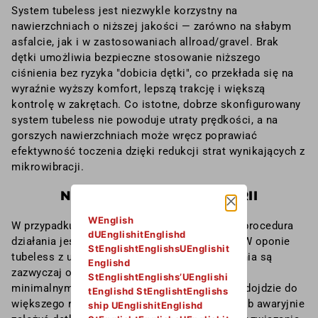
System tubeless jest niezwykle korzystny na
nawierzchniach o niższej jakości — zarówno na słabym
asfalcie, jak i w zastosowaniach allroad/gravel. Brak
dętki umożliwia bezpieczne stosowanie niższego
ciśnienia bez ryzyka "dobicia dętki", co przekłada się na
wyraźnie wyższy komfort, lepszą trakcję i większą
kontrolę w zakrętach. Co istotne, dobrze skonfigurowany
system tubeless nie powoduje utraty prędkości, a na
gorszych nawierzchniach może wręcz poprawiać
efektywność toczenia dzięki redukcji strat wynikających z
mikrowibracji.
NAPRAWA W RAZIE AWARII
WEnglish
W przypadku przebicia w systemie dętkowym procedura
dUEnglishitEnglishd
działania jest oczywista - wymieniamy dętkę. W oponie
StEnglishtEnglishsUEnglishit
tubeless z uszczelniaczem - drobne uszkodzenia są
Englishd
zazwyczaj od razu uszczelniane przez płyn — z
StEnglishtEnglishs’UEnglishi
minimalnym spadkiem ciśnienia. Jeśli jednak dojdzie do
tEnglishd StEnglishtEnglishs
większego rozcięcia, oponę trzeba naprawić lub awaryjnie
ship UEnglishitEnglishd