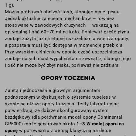
1 g).
Można próbować obniżyć ilość, stosując mniej płynu.
Jednak aktualne zalecenia mechaników — również
stosowane w zawodowych drużynach — wskazują na
optymalną ilość 60–70 ml na koło. Ponieważ część płynu
zostaje zużyta już na etapie uszczelniania wnętrza opony,
a pozostała musi być dostępna w momencie przebicia.
Przy wysokim ciśnieniu w oponie część uszczelniacza
zostaje natychmiast wypchnięta na zewnątrz, dlatego jego
ilość nie może być zbyt niska, ponieważ nie zadziała.
OPORY TOCZENIA
Zaletą i jednocześnie głównym argumentem
podnoszonym w dyskusjach o systemie tubeless w
szosie są niższe opory toczenia. Testy laboratoryjne
potwierdzają, że dobrze skonfigurowany system
bezdętkowy (dla porównania model opony Continental
GP5000) może generować około
1–3 W mniej oporu na
oponę
w porównaniu z wersją klasyczną na dętce