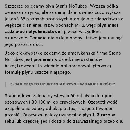
Szczerze polecamy płyn Stan's NoTubes. Wyższa półka
cenowa na rynku, ale za ceną idzie również dużo wyższa
jakość. W oponach szosowych stosuje się zdecydowanie
większe ciśnienie, niż w oponach MTB, więc
płyn musi
zadziałać natychmiastowo
i przede wszystkim
skutecznie. Ponadto nie skleja opony i łatwo jest usunąć
jego pozostałości.
Jako ciekawostkę podamy, że amerykańska firma Stan's
NoTubes jest pionerem w dziedzinie systemów
bezdętkowych i to właśnie oni opracowali pierwszą
formułę płynu uszczelniającego.
3. JAK CZĘSTO UZUPEŁNIAĆ PŁYN I W JAKIEJ ILOŚCI?
Standardowo zalecamy wlewać 60 ml płynu do opon
szosowych i 80-100 ml do gravelowych. Częstotliwość
uzupełniania zależy od eksploatacji i częstotliwości
przebić. Zazwyczaj należy uzupełniać płyn
1-3 razy w
roku
lub częściej jeśli doszło do zauważalnego przebicia.