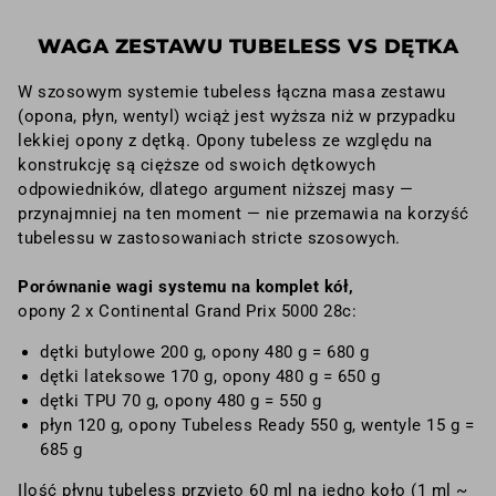
WAGA ZESTAWU TUBELESS VS DĘTKA
W szosowym systemie tubeless łączna masa zestawu
(opona, płyn, wentyl) wciąż jest wyższa niż w przypadku
lekkiej opony z dętką. Opony tubeless ze względu na
konstrukcję są cięższe od swoich dętkowych
odpowiedników, dlatego argument niższej masy —
przynajmniej na ten moment — nie przemawia na korzyść
tubelessu w zastosowaniach stricte szosowych.
Porównanie wagi systemu na komplet kół,
opony 2 x Continental Grand Prix 5000 28c:
dętki butylowe 200 g, opony 480 g = 680 g
dętki lateksowe 170 g, opony 480 g = 650 g
dętki TPU 70 g, opony 480 g = 550 g
płyn 120 g, opony Tubeless Ready 550 g, wentyle 15 g =
685 g
Ilość płynu tubeless przyjęto 60 ml na jedno koło (1 ml ~