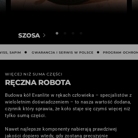
SZOSA
Zaprojektowane do prędkości. Lekkość
·
·
i aerodynamika.
, SAPIM
GWARANCJA I SERWIS W POLSCE
PROGRAM OCHRONNY
WIĘCEJ NIŻ SUMA CZĘŚCI
RĘCZNA ROBOTA
Budowa kół Evanlite w rękach człowieka – specjalistów z
wieloletnim doświadczeniem – to nasza wartość dodana,
czynnik który sprawia, że koło staje się czymś więcej niż
tylko sumą części.
Nawet najlepsze komponenty nabierają prawdziwej
jakości dopiero wtedy, gdy zostaną precyzyjnie