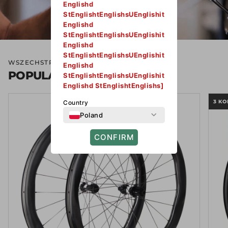
Englishd
StEnglishtEnglishsUEnglishit
Englishd
StEnglishtEnglishsUEnglishit
Englishd
StEnglishtEnglishsUEnglishit
WSZECHSTRONNE PRZEZNACZENIE
Englishd
POPULARNE MODELE
StEnglishtEnglishsUEnglishit
Englishd StEnglishtEnglishs]
3 KO
Country
Poland
CONFIRM