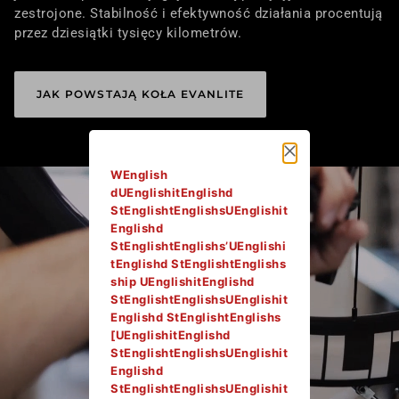
zestrojone. Stabilność i efektywność działania procentują
przez dziesiątki tysięcy kilometrów.
JAK POWSTAJĄ KOŁA EVANLITE
WEnglish
dUEnglishitEnglishd
StEnglishtEnglishsUEnglishit
Englishd
StEnglishtEnglishs’UEnglishi
tEnglishd StEnglishtEnglishs
ship UEnglishitEnglishd
StEnglishtEnglishsUEnglishit
Englishd StEnglishtEnglishs
[UEnglishitEnglishd
StEnglishtEnglishsUEnglishit
Englishd
StEnglishtEnglishsUEnglishit