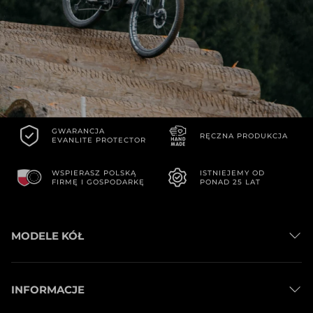
GWARANCJA
RĘCZNA PRODUKCJA
EVANLITE PROTECTOR
WSPIERASZ POLSKĄ
ISTNIEJEMY OD
FIRMĘ I GOSPODARKĘ
PONAD 25 LAT
MODELE KÓŁ
Koła Szosowe
INFORMACJE
Koła Gravel