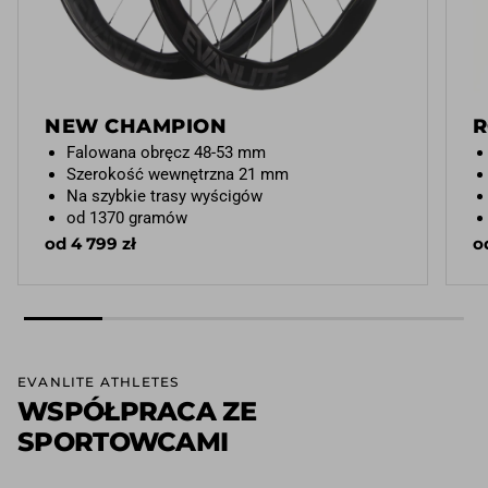
NEW CHAMPION
R
Falowana obręcz 48-53 mm
Szerokość wewnętrzna 21 mm
Na szybkie trasy wyścigów
od 1370 gramów
od 4 799 zł
o
EVANLITE ATHLETES
WSPÓŁPRACA ZE
SPORTOWCAMI