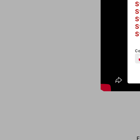
S
S
S
S
S
Co
F