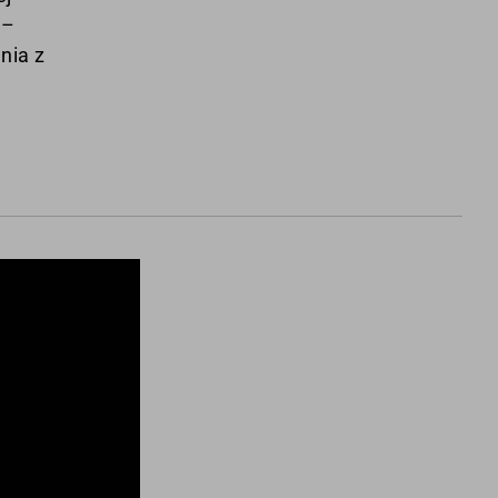
 –
nia z