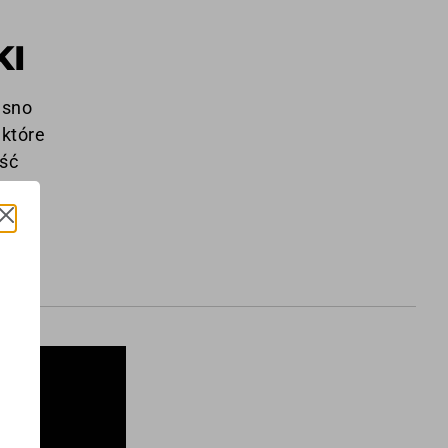
KI
asno
 które
ść