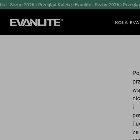
 - Sezon 2026
Przegląd Kolekcji Evanlite - Sezon 2026
Przegląd Ko
KOŁA EVA
Po
pr
ws
ni
i 
po
i 
że