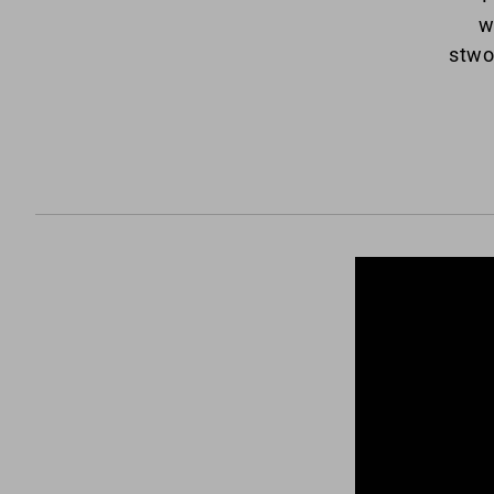
w
stwo