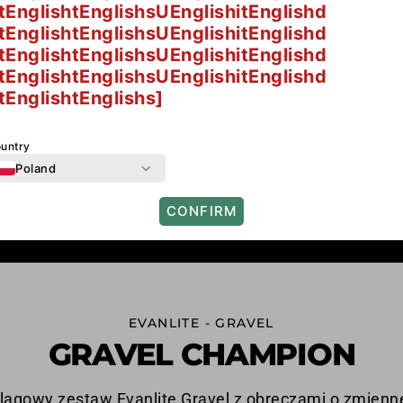
tEnglishtEnglishsUEnglishitEnglishd
tEnglishtEnglishsUEnglishitEnglishd
tEnglishtEnglishsUEnglishitEnglishd
tEnglishtEnglishsUEnglishitEnglishd
tEnglishtEnglishs]
untry
Poland
CONFIRM
EVANLITE - GRAVEL
GRAVEL CHAMPION
lagowy zestaw Evanlite Gravel z obręczami o zmienn