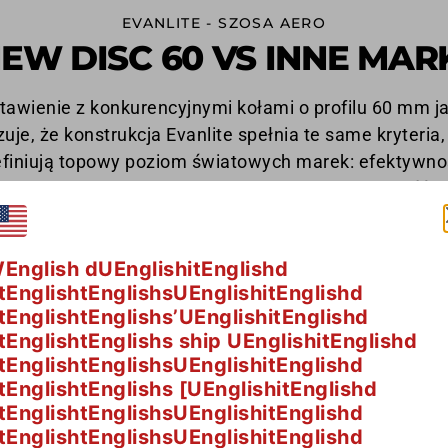
EVANLITE - SZOSA AERO
EW DISC 60 VS INNE MAR
tawienie z konkurencyjnymi kołami o profilu 60 mm j
uje, że konstrukcja Evanlite spełnia te same kryteria,
efiniują topowy poziom światowych marek: efektywno
aerodynamiczną, niską masę i wysoką sztywność.
English dUEnglishitEnglishd
tEnglishtEnglishsUEnglishitEnglishd
tEnglishtEnglishs’UEnglishitEnglishd
tEnglishtEnglishs ship UEnglishitEnglishd
tEnglishtEnglishsUEnglishitEnglishd
tEnglishtEnglishs [UEnglishitEnglishd
tEnglishtEnglishsUEnglishitEnglishd
tEnglishtEnglishsUEnglishitEnglishd