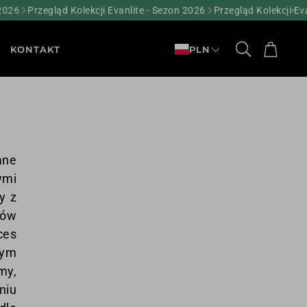
6
Przegląd Kolekcji Evanlite - Sezon 2026
Przegląd Kolekcji Evanli
Koszy
KONTAKT
PLN
Szukaj
ZOSA
GRAVEL
MTB
TRIATHLON
AKCESORIA
OUTLET
ane
ymi
y z
tów
ces
nym
my,
niu