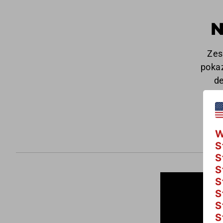
N
Zes
pokaz
d
W
S
S
S
S
S
S
S