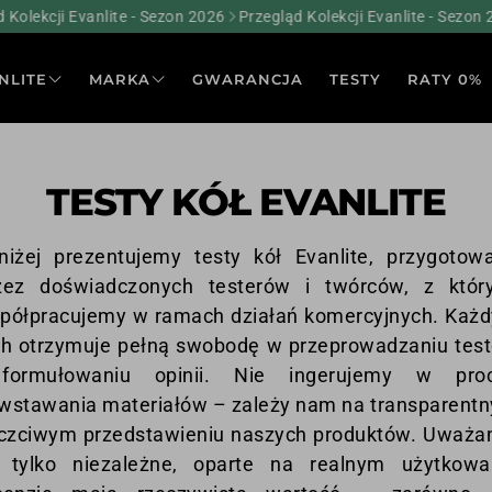
lekcji Evanlite - Sezon 2026
Przegląd Kolekcji Evanlite - Sezon 202
NLITE
MARKA
GWARANCJA
TESTY
RATY 0%
HISTORIA MARKI
S
JAK TWORZYMY KOŁA
TESTY KÓŁ EVANLITE
NOWOŚCI I PORADNIKI
NASI SPORTOWCY
niżej prezentujemy testy kół Evanlite, przygotow
zez doświadczonych testerów i twórców, z któr
półpracujemy w ramach działań komercyjnych. Każd
ch otrzymuje pełną swobodę w przeprowadzaniu tes
formułowaniu opinii. Nie ingerujemy w pro
wstawania materiałów – zależy nam na transparent
uczciwym przedstawieniu naszych produktów. Uważa
 tylko niezależne, oparte na realnym użytkowa