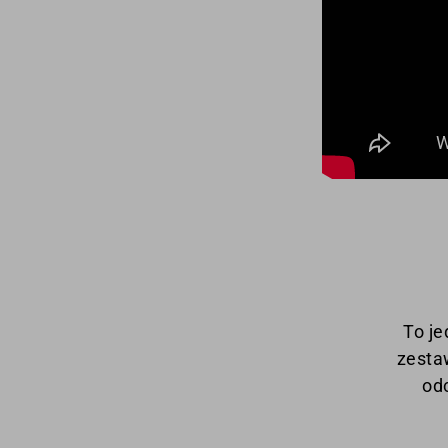
To je
zesta
odc