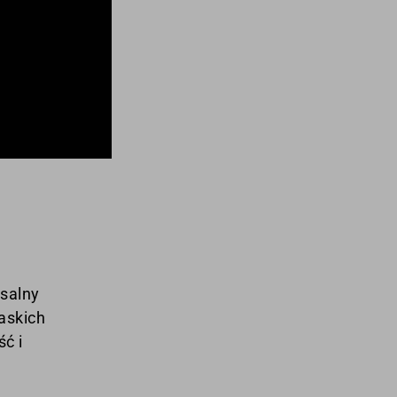
rsalny
askich
ść i