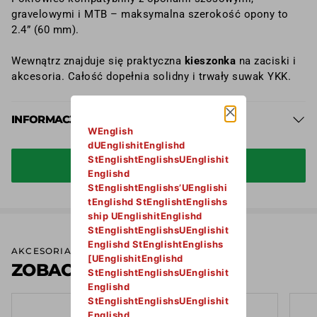
gravelowymi i MTB – maksymalna szerokość opony to
2.4” (60 mm).
Wewnątrz znajduje się praktyczna
kieszonka
na zaciski i
akcesoria. Całość dopełnia solidny i trwały suwak YKK.
INFORMACJA PRODUCENTA
WEnglish
Podmiot oraz producent odpowiedzialny na terenie UE:
dUEnglishitEnglishd
StEnglishtEnglishsUEnglishit
Lemonbike.eu Gabriela Fabian, NIP: 6311009288, Polska,
DODAJ DO KOSZYKA
Englishd
Ruda Śląska, ul. 1 Maja 276.
StEnglishtEnglishs’UEnglishi
tEnglishd StEnglishtEnglishs
ship UEnglishitEnglishd
StEnglishtEnglishsUEnglishit
Englishd StEnglishtEnglishs
AKCESORIA
[UEnglishitEnglishd
ZOBACZ WIĘCEJ
StEnglishtEnglishsUEnglishit
Englishd
StEnglishtEnglishsUEnglishit
Englishd