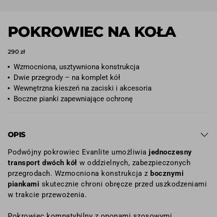
POKROWIEC NA KOŁA
290 zł
Wzmocniona, usztywniona konstrukcja
Dwie przegrody – na komplet kół
Wewnętrzna kieszeń na zaciski i akcesoria
Boczne pianki zapewniające ochronę
OPIS
Podwójny pokrowiec Evanlite
umożliwia
jednoczesny
transport dwóch kół
w oddzielnych, zabezpieczonych
przegrodach. Wzmocniona konstrukcja z
bocznymi
piankami
skutecznie chroni obręcze przed uszkodzeniami
w trakcie przewożenia.
Pokrowiec kompatybilny z oponami szosowymi,