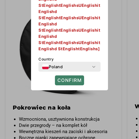
StEnglishtEnglishsUEnglishit
Englishd
StEnglishtEnglishsUEnglishit
Englishd
StEnglishtEnglishsUEnglishit
Englishd
StEnglishtEnglishsUEnglishit
Englishd StEnglishtEnglishs]
Country
Poland
CONFIRM
W
Pokrowiec na koła
Wzmocniona, usztywniona konstrukcja
Dwie przegrody – na komplet kół
Wewnętrzna kieszeń na zaciski i akcesoria
Boczne pianki zapewniające ochronę