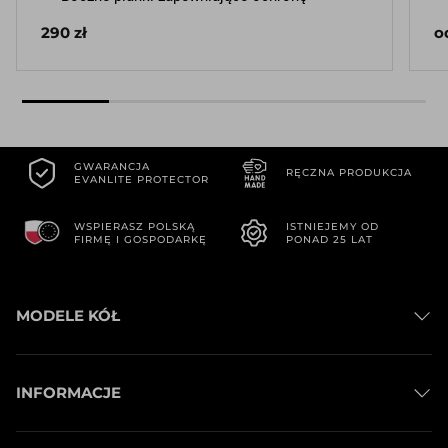
290 zł
o
GWARANCJA
RĘCZNA PRODUKCJA
EVANLITE PROTECTOR
WSPIERASZ POLSKĄ
ISTNIEJEMY OD
FIRMĘ I GOSPODARKĘ
PONAD 25 LAT
MODELE KÓŁ
Koła Szosowe
INFORMACJE
Koła Gravel
Koła MTB
Kontakt