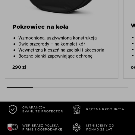
W
Pokrowiec na koła
Wzmocniona, usztywniona konstrukcja
Dwie przegrody – na komplet kół
Wewnętrzna kieszeń na zaciski i akcesoria
Boczne pianki zapewniające ochronę
290 zł
o
GWARANCJA
RĘCZNA PRODUKCJA
EVANLITE PROTECTOR
WSPIERASZ POLSKĄ
ISTNIEJEMY OD
FIRMĘ I GOSPODARKĘ
PONAD 25 LAT