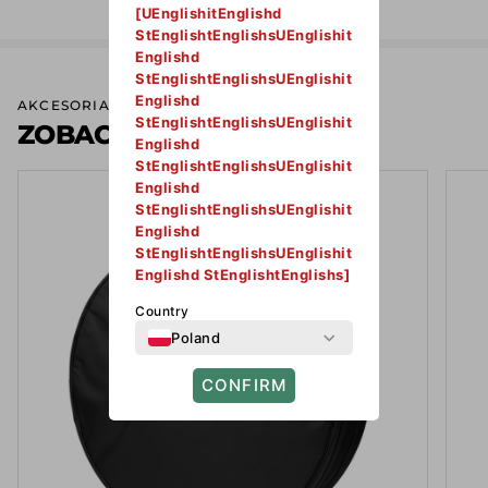
276.
[UEnglishitEnglishd
StEnglishtEnglishsUEnglishit
Englishd
StEnglishtEnglishsUEnglishit
Englishd
AKCESORIA
StEnglishtEnglishsUEnglishit
ZOBACZ WIĘCEJ
Englishd
StEnglishtEnglishsUEnglishit
Englishd
StEnglishtEnglishsUEnglishit
Englishd
StEnglishtEnglishsUEnglishit
Englishd StEnglishtEnglishs]
Country
Poland
CONFIRM