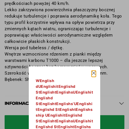
prędkościach powyżej 40 km/h.
Lekko zakrzywiona powierzchnia płaszczyzny bocznej
redukuje turbulencje i poprawia aerodynamikę koła. Tego
typu profil korzystnie wpływa na opływ powietrza przy
zmiennych kątach wiatru, ograniczając turbulencje i
poprawiając właściwości aerodynamiczne względem
całkowicie płaskich konstrukcji.
Wersja pod tubeless / dętkę.
Wnętrze wzmocnione rdzeniem z pianki między
warstwami karbonu T1000 – dla jeszcze lepszej
sztywności bocznej bez kompromisów wagowych.
Szerokość wewnętrzna 21mm, zewnętrzna 27 mm.
Bębenek: Shimano Road lub XDR.
WEnglish
dUEnglishitEnglishd
StEnglishtEnglishsUEnglishit
Englishd
INFORMACJA PRODUCENTA
StEnglishtEnglishs’UEnglishi
tEnglishd StEnglishtEnglishs
Podmiot oraz producent odpowiedzialny na terenie UE:
ship UEnglishitEnglishd
Evanlite marka należąca do Lemonbike.eu Gabriela
StEnglishtEnglishsUEnglishit
DODAJ DO KOSZYKA
Fabian, NIP: 6311009288, Polska, Ruda Śląska, ul. 1 Maja
Englishd StEnglishtEnglishs