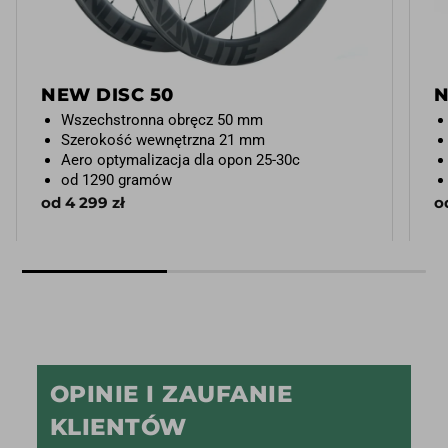
NEW DISC 50
N
Wszechstronna obręcz 50 mm
Szerokość wewnętrzna 21 mm
Aero optymalizacja dla opon 25-30c
od 1290 gramów
od 4 299 zł
o
OPINIE I ZAUFANIE
KLIENTÓW