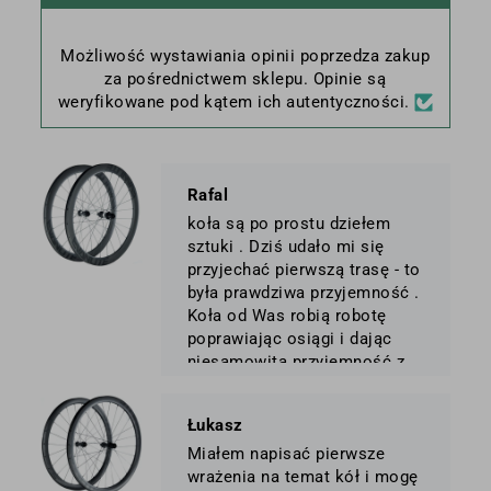
Możliwość wystawiania opinii poprzedza zakup
za pośrednictwem sklepu. Opinie są
weryfikowane pod kątem ich autentyczności.
Rafal
koła są po prostu dziełem
sztuki . Dziś udało mi się
przyjechać pierwszą trasę - to
była prawdziwa przyjemność .
Koła od Was robią robotę
poprawiając osiągi i dając
niesamowitą przyjemność z
jazdy . Jestem dumny z tego,
że produkt takiej klasy
Łukasz
stworzyła polska firma
Miałem napisać pierwsze
wrażenia na temat kół i mogę