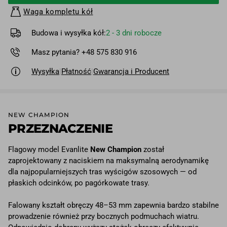
Waga kompletu kół
Budowa i wysyłka kół:
2 - 3 dni robocze
Masz pytania? +48 575 830 916
Wysyłka
|
Płatność
|
Gwarancja i Producent
NEW CHAMPION
PRZEZNACZENIE
Flagowy model Evanlite
New Champion
został
zaprojektowany z naciskiem na maksymalną aerodynamikę
dla najpopularniejszych tras wyścigów szosowych — od
płaskich odcinków, po pagórkowate trasy.
Falowany kształt obręczy 48–53 mm zapewnia bardzo stabilne
prowadzenie również przy bocznych podmuchach wiatru.