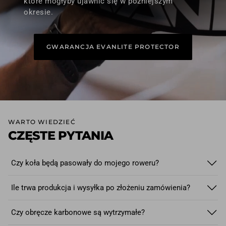
które mogłyby ujawnić się w późniejszym
okresie.
GWARANCJA EVANLITE PROTECTOR
WARTO WIEDZIEĆ
CZĘSTE PYTANIA
Czy koła będą pasowały do mojego roweru?
Tak!
W kołach szosowych i gravelowych stosujemy
Ile trwa produkcja i wysyłka po złożeniu zamówienia?
najpopularniejszy standard osi piast: 12x100 mm z przodu i
12x142 mm z tyłu. W przypadku kół MTB stosujemy osie w
Podczas konfigurowania i zamawiania kół wyświetlany jest
Czy obręcze karbonowe są wytrzymałe?
standardzie boost. Dla kół szosowych pod hamulec
termin realizacji — zazwyczaj wynosi on kilka dni. Każdy
obręczowy (v-brake) jedynym obecnie stosowanym