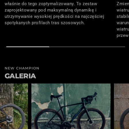
właśnie do tego zoptymalizowany. To zestaw
Zmien
zaprojektowany pod maksymalną dynamikę i
wiatr
utrzymywanie wysokiej prędkości na najczęściej
stabi
spotykanych profilach tras szosowych.
warun
wiatr
przew
NEW CHAMPION
GALERIA