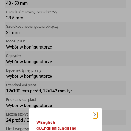
48 - 53 mm
Szerokość zewnętrzna obręczy
28.5 mm
Szerokość wewnętrzna obręczy
21 mm
Model piast
Wybór w konfiguratorze
Szprychy
Wybór w konfiguratorze
Bębenek tylnej piasty
Wybór w konfiguratorze
Standard osi piast
12×100 mm przód, 12×142 mm tył
End-capy osi piast
Wybór w konfiguratorze
Liczba szprych
24 przód / 24 tył
WEnglish
dUEnglishitEnglishd
Limit wagowy