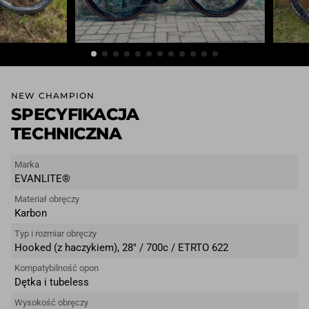
NEW CHAMPION
SPECYFIKACJA
TECHNICZNA
Marka
EVANLITE®
Materiał obręczy
Karbon
Typ i rozmiar obręczy
Hooked (z haczykiem), 28″ / 700c / ETRTO 622
Kompatybilność opon
Dętka i tubeless
Wysokość obręczy