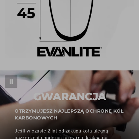
GWARANCJA
OTRZYMUJESZ NAJLEPSZĄ OCHRONĘ KÓŁ
KARBONOWYCH
Jeśli w czasie 2 lat od zakupu koła ulegną
uszkodzeniu podczas jazdy (np. kraksa na