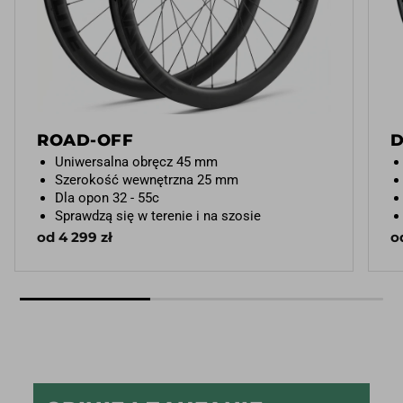
ROAD-OFF
D
Uniwersalna obręcz 45 mm
Szerokość wewnętrzna 25 mm
Dla opon 32 - 55c
Sprawdzą się w terenie i na szosie
od 4 299 zł
o