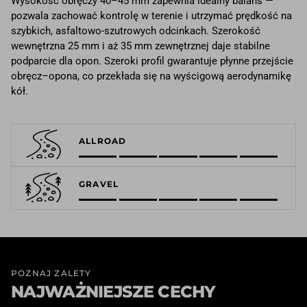
Wysokość obręczy 40–45 mm zapewnia idealny balans —
pozwala zachować kontrolę w terenie i utrzymać prędkość na
szybkich, asfaltowo-szutrowych odcinkach. Szerokość
wewnętrzna 25 mm i aż 35 mm zewnętrznej daje stabilne
podparcie dla opon. Szeroki profil gwarantuje płynne przejście
obręcz–opona, co przekłada się na wyścigową aerodynamikę
kół.
ALLROAD
GRAVEL
POZNAJ ZALETY
NAJWAŻNIEJSZE CECHY