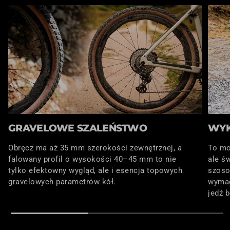
GRAVELOWE SZALEŃSTWO
WYK
Obręcz ma aż 35 mm szerokości zewnętrznej, a
To mo
falowany profil o wysokości 40–45 mm to nie
ale ś
tylko efektowny wygląd, ale i esencja topowych
szoso
gravelowych parametrów kół.
wymag
jedź 