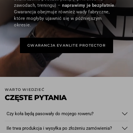
zawodach, treningu) –
naprawimy je bezpłatnie
.
Gwarancja obejmuje również wady fabryczne,
które mogłyby ujawnić się w późniejszym
okresie.
GWARANCJA EVANLITE PROTECTOR
WARTO WIEDZIEĆ
CZĘSTE PYTANIA
Czy koła będą pasowały do mojego roweru?
Tak!
W kołach szosowych i gravelowych stosujemy
Ile trwa produkcja i wysyłka po złożeniu zamówienia?
najpopularniejszy standard osi piast: 12x100 mm z przodu i