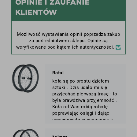
OPINIE I ZAUFANIE
KLIENTÓW
Możliwość wystawiania opinii poprzedza zakup
za pośrednictwem sklepu. Opinie są
weryfikowane pod kątem ich autentyczności.
Rafal
koła są po prostu dziełem
sztuki . Dziś udało mi się
przyjechać pierwszą trasę - to
była prawdziwa przyjemność .
Koła od Was robią robotę
poprawiając osiągi i dając
niesamowitą przyjemność z
jazdy . Jestem dumny z tego,
że produkt takiej klasy