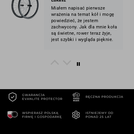
Łukasz
stworzyła polska firma
Miałem napisać pierwsze
wrażenia na temat kół i mogę
powiedzieć, że jestem
zachwycony. Jak dla mnie koła
są świetne, rower teraz żyje,
jest szybki i wygląda pięknie.
Marcin
Udało mi się w końcu je
założyć i przetestować – efekt
przerósł moje oczekiwania.
Rower wygląda absolutnie
GWARANCJA
fenomenalnie, a na drodze
RĘCZNA PRODUKCJA
EVANLITE PROTECTOR
robią jeszcze większą robotę.
Przy wyższych prędkościach
WSPIERASZ POLSKĄ
ISTNIEJEMY OD
czuć wyraźnie, jak „ciągną do
FIRMĘ I GOSPODARKĘ
PONAD 25 LAT
przodu” – bardzo przyjemne
Dariusz
uczucie, jakby powietrze
zaczynało współpracować
Na waszych kołach można