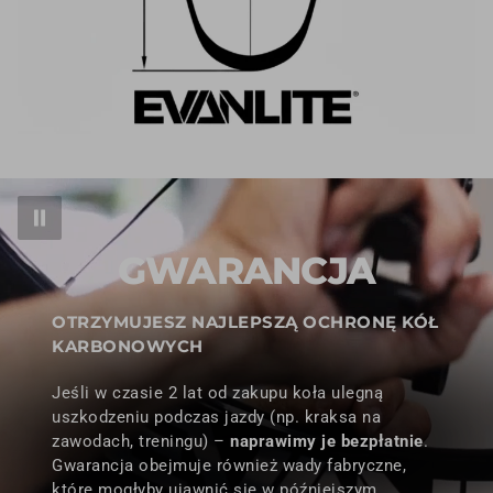
GWARANCJA
OTRZYMUJESZ NAJLEPSZĄ OCHRONĘ KÓŁ
KARBONOWYCH
Jeśli w czasie 2 lat od zakupu koła ulegną
uszkodzeniu podczas jazdy (np. kraksa na
zawodach, treningu) –
naprawimy je bezpłatnie
.
Gwarancja obejmuje również wady fabryczne,
które mogłyby ujawnić się w późniejszym