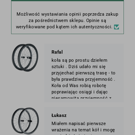
Możliwość wystawiania opinii poprzedza zakup
za pośrednictwem sklepu. Opinie są
weryfikowane pod kątem ich autentyczności.
Rafal
koła są po prostu dziełem
sztuki . Dziś udało mi się
przyjechać pierwszą trasę - to
była prawdziwa przyjemność .
Koła od Was robią robotę
poprawiając osiągi i dając
niesamowitą przyjemność z
jazdy . Jestem dumny z tego,
że produkt takiej klasy
Łukasz
stworzyła polska firma
Miałem napisać pierwsze
wrażenia na temat kół i mogę