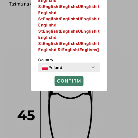
Englishd
· Taśma na obręcze
StEnglishtEnglishsUEnglishit
Englishd
StEnglishtEnglishsUEnglishit
WAGA KOMPLETU KÓŁ
Englishd
StEnglishtEnglishsUEnglishit
Englishd
StEnglishtEnglishsUEnglishit
Englishd StEnglishtEnglishs]
Country
Poland
CONFIRM