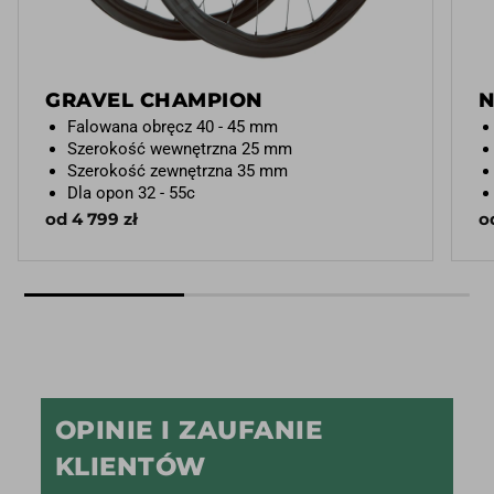
GRAVEL CHAMPION
N
Falowana obręcz 40 - 45 mm
Szerokość wewnętrzna 25 mm
Szerokość zewnętrzna 35 mm
Dla opon 32 - 55c
od 4 799 zł
o
OPINIE I ZAUFANIE
KLIENTÓW