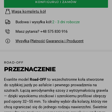
KONFIGURUJ I ZAMÓW
Waga kompletu kół
Budowa i wysyłka kół:
2 - 3 dni robocze
Masz pytania? +48 575 830 916
Wysyłka
|
Płatność
|
Gwarancja i Producent
ROAD-OFF
PRZEZNACZENIE
Evanlite model
Road-OFF
to wszechstronne koła stworzone
do szybkiej jazdy po asfalcie i pewnego prowadzenia na
szutrach. Łączą aerodynamikę szosy z wytrzymałością gravela
— dzięki wysokiemu stożkowi i szerokiemu profilowi obręczy
pod opony 32–55 mm. To idealny wybór dla kolarzy, którzy nie
chcą ograniczać się do jednego rodzaju nawierzchni. Świetnie