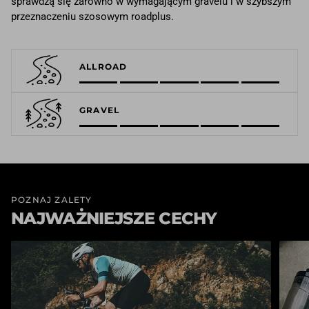
sprawdzą się zarówno w wymagającym gravelu i w szybszym
przeznaczeniu szosowym roadplus.
ALLROAD
GRAVEL
POZNAJ ZALETY
NAJWAŻNIEJSZE CECHY