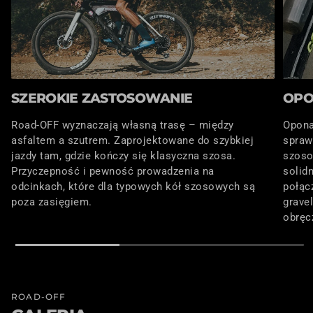
SZEROKIE ZASTOSOWANIE
OPO
Road-OFF wyznaczają własną trasę – między
Opona
asfaltem a szutrem. Zaprojektowane do szybkiej
spraw
jazdy tam, gdzie kończy się klasyczna szosa.
szosow
Przyczepność i pewność prowadzenia na
solid
odcinkach, które dla typowych kół szosowych są
połąc
poza zasięgiem.
grave
obręc
ROAD-OFF