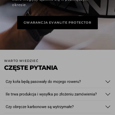
okresie.
GWARANCJA EVANLITE PROTECTOR
WARTO WIEDZIEĆ
CZĘSTE PYTANIA
Czy koła będą pasowały do mojego roweru?
Tak!
W kołach szosowych i gravelowych stosujemy
Ile trwa produkcja i wysyłka po złożeniu zamówienia?
najpopularniejszy standard osi piast: 12x100 mm z przodu i
12x142 mm z tyłu. W przypadku kół MTB stosujemy osie w
Podczas konfigurowania i zamawiania kół wyświetlany jest
Czy obręcze karbonowe są wytrzymałe?
standardzie boost. Dla kół szosowych pod hamulec
termin realizacji — zazwyczaj wynosi on kilka dni. Każdy
obręczowy (v-brake) jedynym obecnie stosowanym
komplet kół przygotowujemy
indywidualnie
.