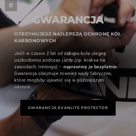
GWARANCJA
OTRZYMUJESZ NAJLEPSZĄ OCHRONĘ KÓŁ
KARBONOWYCH
Jeśli w czasie 2 lat od zakupu koła ulegną
uszkodzeniu podczas jazdy (np. kraksa na
zawodach, treningu) –
naprawimy je bezpłatnie
.
Gwarancja obejmuje również wady fabryczne,
które mogłyby ujawnić się w późniejszym
okresie.
GWARANCJA EVANLITE PROTECTOR