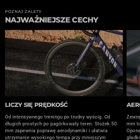
POZNAJ ZALETY
NAJWAŻNIEJSZE CECHY
LICZY SIĘ PRĘDKOŚĆ
AER
Od intensywnego treningu po trudny wyścig. Od
Zewnę
długich prostych po pagórkowaty teren. Stożek 50
mm to
mm zapewnia poprawę aerodynamiki i ułatwia
Opona
utrzymanie wysokiego tempa przy mniejszym
gładk