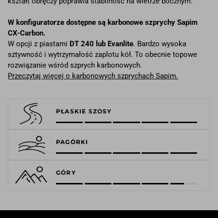
kształt obręczy poprawia stabilność na wietrze bocznym.
W konfiguratorze dostępne są karbonowe szprychy Sapim
CX-Carbon.
W opcji z piastami
DT 240 lub Evanlite
. Bardzo wysoka
sztywność i wytrzymałość zaplotu kół. To obecnie topowe
rozwiązanie wśród szprych karbonowych.
Przeczytaj więcej o karbonowych szprychach Sapim.
PŁASKIE SZOSY
PAGÓRKI
GÓRY