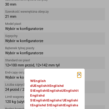
30 mm
Szerokość wewnętrzna obręczy
21 mm
Model piast
Wybór w konfiguratorze
Szprychy
Wybór w konfiguratorze
Bębenek tylnej piasty
Wybór w konfiguratorze
Standard osi piast
12×100 mm przód, 12×142 mm tył
End-capy osi piast
Wybór w konfiguratorze
WEnglish
Liczba szprych
dUEnglishitEnglishd
24 przód / 24 tył
StEnglishtEnglishsUEnglishit
Englishd
Limit wagowy
StEnglishtEnglishs’UEnglishi
120 kg (użytkownik, rower, wyposażenie)
tEnglishd StEnglishtEnglishs
Rodzaj hamulca