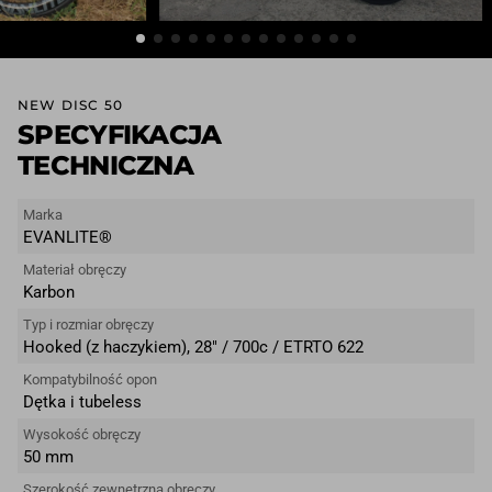
NEW DISC 50
SPECYFIKACJA
TECHNICZNA
Marka
EVANLITE®
Materiał obręczy
Karbon
Typ i rozmiar obręczy
Hooked (z haczykiem), 28″ / 700c / ETRTO 622
Kompatybilność opon
Dętka i tubeless
Wysokość obręczy
50 mm
Szerokość zewnętrzna obręczy