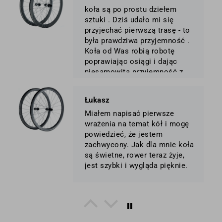
koła są po prostu dziełem
sztuki . Dziś udało mi się
przyjechać pierwszą trasę - to
była prawdziwa przyjemność .
Koła od Was robią robotę
poprawiając osiągi i dając
niesamowitą przyjemność z
jazdy . Jestem dumny z tego,
że produkt takiej klasy
Łukasz
stworzyła polska firma
Miałem napisać pierwsze
wrażenia na temat kół i mogę
powiedzieć, że jestem
zachwycony. Jak dla mnie koła
są świetne, rower teraz żyje,
jest szybki i wygląda pięknie.
Marcin
Udało mi się w końcu je