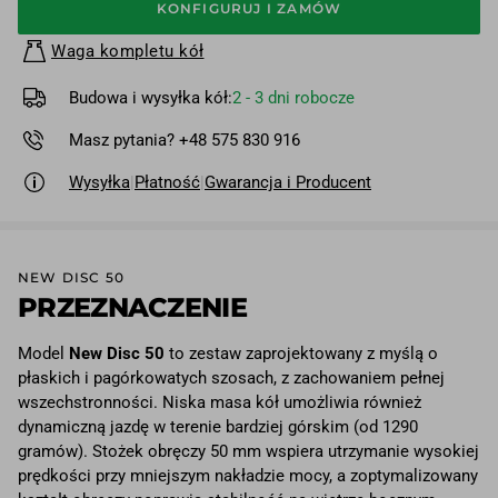
KONFIGURUJ I ZAMÓW
Waga kompletu kół
Budowa i wysyłka kół:
2 - 3 dni robocze
Masz pytania? +48 575 830 916
Wysyłka
|
Płatność
|
Gwarancja i Producent
NEW DISC 50
PRZEZNACZENIE
Model
New Disc 50
to zestaw zaprojektowany z myślą o
płaskich i pagórkowatych szosach, z zachowaniem pełnej
wszechstronności. Niska masa kół umożliwia również
dynamiczną jazdę w terenie bardziej górskim (od 1290
gramów). Stożek obręczy 50 mm wspiera utrzymanie wysokiej
prędkości przy mniejszym nakładzie mocy, a zoptymalizowany